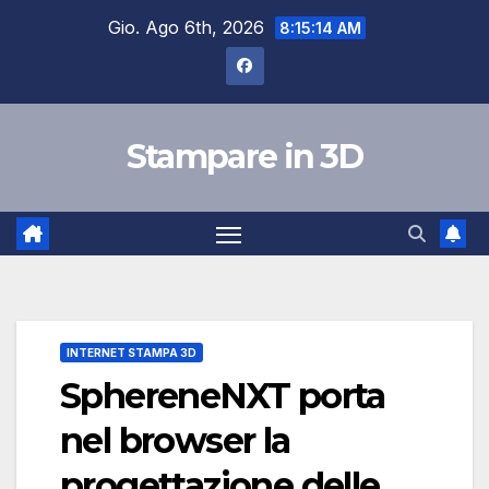
Salta
Gio. Ago 6th, 2026
8:15:16 AM
al
contenuto
Stampare in 3D
INTERNET STAMPA 3D
SphereneNXT porta
nel browser la
progettazione delle