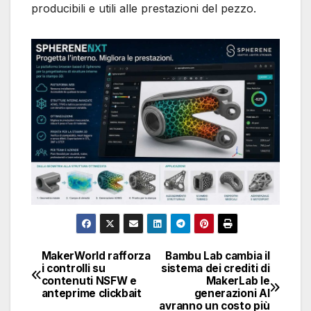
producibili e utili alle prestazioni del pezzo.
MakerWorld rafforza
Bambu Lab cambia il
Navigazione
i controlli su
sistema dei crediti di
contenuti NSFW e
MakerLab le
articoli
anteprime clickbait
generazioni AI
avranno un costo più