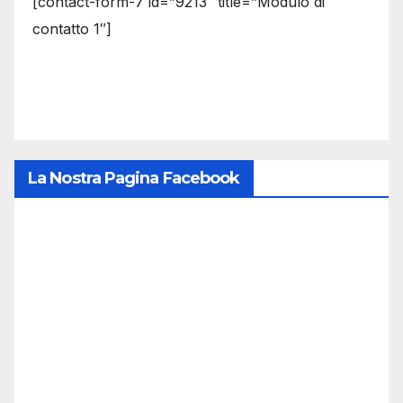
[contact-form-7 id=”9213″ title=”Modulo di
contatto 1″]
La Nostra Pagina Facebook