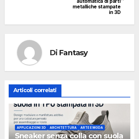
articoli
automatica di parti
metalliche stampate
in 3D
Di
Fantasy
Articoli correlati
APPLICAZIONI 3D
ARCHITETTURA
ARTE E MODA
Sneaker senza colla con suola