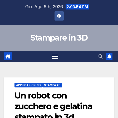
Salta
Gio. Ago 6th, 2026
2:03:55 PM
al
contenuto
Stampare in 3D
APPLICAZIONI 3D
STAMPA 4D
Un robot con
zucchero e gelatina
stampato in 3d