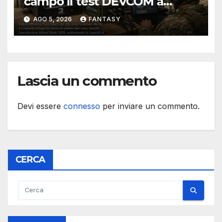
campo il test DEVCOM a
Valiant Shield 2026
AGO 5, 2026
FANTASY
Lascia un commento
Devi essere
connesso
per inviare un commento.
CERCA