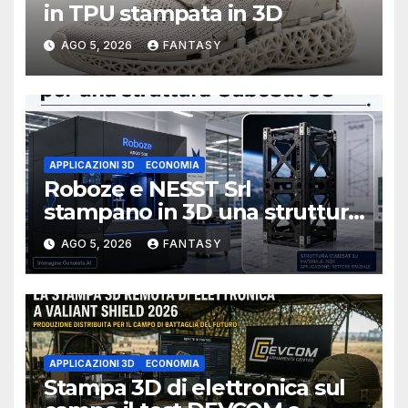
in TPU stampata in 3D
AGO 5, 2026
FANTASY
APPLICAZIONI 3D
ECONOMIA
Roboze e NESST Srl
stampano in 3D una struttura
CubeSat 3U in Carbon PEEK
AGO 5, 2026
FANTASY
APPLICAZIONI 3D
ECONOMIA
Stampa 3D di elettronica sul