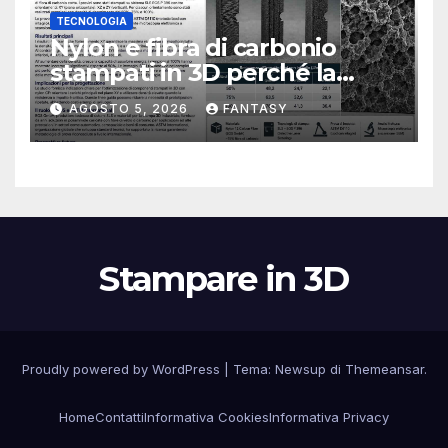
TECNOLOGIA
Nylon e fibra di carbonio
stampati in 3D perché la
resistenza agli urti dipende
AGOSTO 5, 2026
FANTASY
dal processo
Stampare in 3D
Proudly powered by WordPress
|
Tema:
Newsup
di
Themeansar
.
Home
Contatti
Informativa Cookies
Informativa Privacy