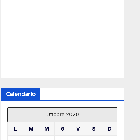
Calendario
Ottobre 2020
L
M
M
G
V
S
D