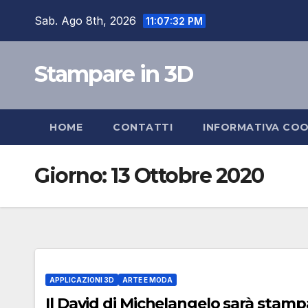
Skip
Sab. Ago 8th, 2026
11:07:33 PM
to
content
Stampare in 3D
HOME
CONTATTI
INFORMATIVA COO
Giorno:
13 Ottobre 2020
APPLICAZIONI 3D
ARTE E MODA
Il David di