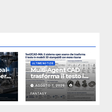
ULTIME NOTIZIE
bal
Multi-Agent CAD
perà
trasforma il testo in
CAD usando 116
AGOSTO 7, 2026
volte meno token
FANTASY
nata
e