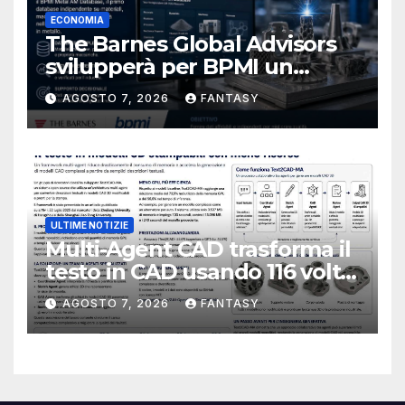
ECONOMIA
The Barnes Global Advisors
svilupperà per BPMI un
database per la stampa 3D
AGOSTO 7, 2026
FANTASY
metallica destinata alla filiera
navale statunitense
ULTIME NOTIZIE
Multi-Agent CAD trasforma il
testo in CAD usando 116 volte
meno token
AGOSTO 7, 2026
FANTASY