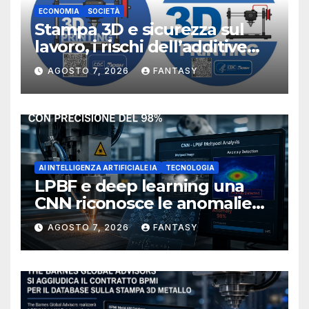
ECONOMIA
SOCIETÀ
Stampa 3D e sicurezza sul
lavoro, i rischi dell’additive
manufacturing secondo
AGOSTO 7, 2026
FANTASY
NIOSH
AI INTELLIGENZA ARTIFICIALE IA
TECNOLOGIA
LPBF e deep learning una
CNN riconosce le anomalie
del bagno di fusione
AGOSTO 7, 2026
FANTASY