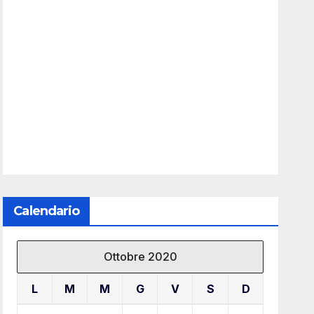
Calendario
Ottobre 2020
L
M
M
G
V
S
D