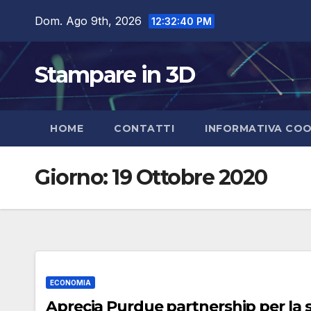
Salta
Dom. Ago 9th, 2026
12:32:41 PM
al
contenuto
Stampare in 3D
HOME
CONTATTI
INFORMATIVA COO
Giorno:
19 Ottobre 2020
ECONOMIA
Aprecia Purdue partnership per la 