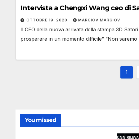
Intervista a Chengxi Wang ceo di Sa
OTTOBRE 19, 2020
MARGIOV MARGIOV
Il CEO della nuova arrivata della stampa 3D Satori
prosperare in un momento difficile” “Non saremo s
Pag
1
degl
artic
You missed