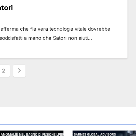
tori
 afferma che “la vera tecnologia vitale dovrebbe
oddisfatti a meno che Satori non aiuti…
inazione
2
i
oli