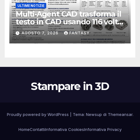
ULTIME NOTIZIE
Multi-Agent CAD trasforma il
testo in CAD usando 116 volte
meno token
AGOSTO 7, 2026
FANTASY
Stampare in 3D
Proudly powered by WordPress
|
Tema:
Newsup
di
Themeansar
.
Home
Contatti
Informativa Cookies
Informativa Privacy