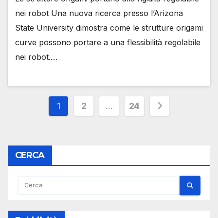
nei robot Una nuova ricerca presso l’Arizona
State University dimostra come le strutture origami
curve possono portare a una flessibilità regolabile
nei robot.…
Paginazione
1
2
…
24
degli
articoli
CERCA