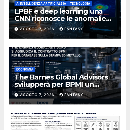
AI INTELLIGENZA ARTIFICIALE IA
TECNOLOGIA
LPBF e deep learning una
CNN riconosce le anomalie
del bagno di fusione
AGOSTO 7, 2026
FANTASY
ECONOMIA
The Barnes Global Advisors
svilupperà per BPMI un
database per la stampa 3D
AGOSTO 7, 2026
FANTASY
metallica destinata alla filiera
navale statunitense