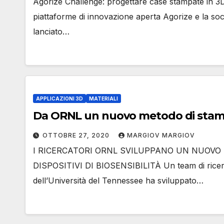
Agorize Challenge: progettare case stampate in 3D 
piattaforme di innovazione aperta Agorize e la s
lanciato…
APPLICAZIONI 3D
MATERIALI
Da ORNL un nuovo metodo di stampa
OTTOBRE 27, 2020
MARGIOV MARGIOV
I RICERCATORI ORNL SVILUPPANO UN NUOVO 
DISPOSITIVI DI BIOSENSIBILITÀ Un team di ricerca
dell’Università del Tennessee ha sviluppato…