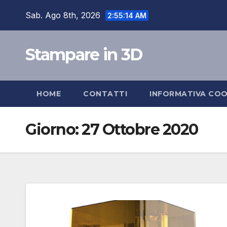
Skip
Sab. Ago 8th, 2026
2:55:14 AM
to
content
Stampare in 3D
HOME
CONTATTI
INFORMATIVA COO
Giorno:
27 Ottobre 2020