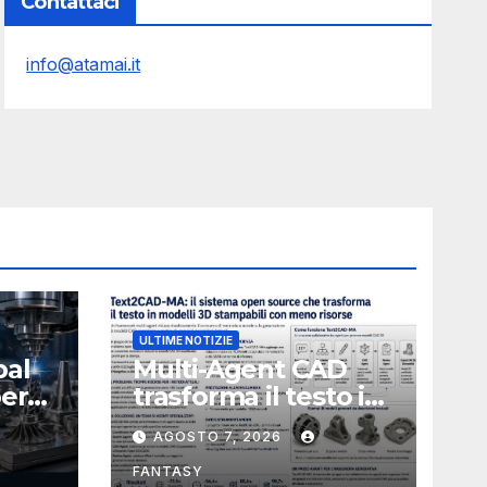
Contattaci
info@atamai.it
ULTIME NOTIZIE
bal
Multi-Agent CAD
perà
trasforma il testo in
CAD usando 116
AGOSTO 7, 2026
volte meno token
FANTASY