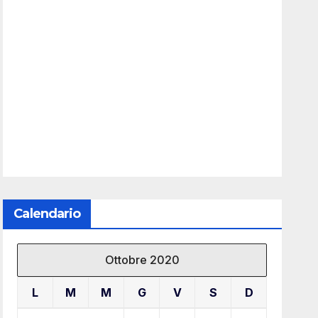
Calendario
Ottobre 2020
L
M
M
G
V
S
D