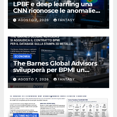
LPBF e deep learning una
CNN riconosce le anomalie
del bagno di fusione
AGOSTO 7, 2026
FANTASY
ECONOMIA
The Barnes Global Advisors
svilupperà per BPMI un
database per la stampa 3D
AGOSTO 7, 2026
FANTASY
metallica destinata alla filiera
navale statunitense
ULTIME NOTIZIE