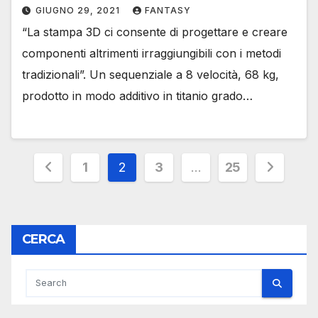
GIUGNO 29, 2021
FANTASY
“La stampa 3D ci consente di progettare e creare
componenti altrimenti irraggiungibili con i metodi
tradizionali”. Un sequenziale a 8 velocità, 68 kg,
prodotto in modo additivo in titanio grado…
Paginazione
1
2
3
…
25
degli
articoli
CERCA