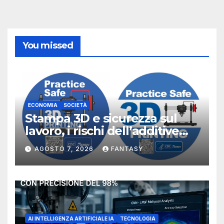
You missed
ECONOMIA
SOCIETÀ
Stampa 3D e sicurezza sul
lavoro, i rischi dell’additive
manufacturing secondo
AGOSTO 7, 2026
FANTASY
NIOSH
AI INTELLIGENZA ARTIFICIALE IA
TECNOLOGIA