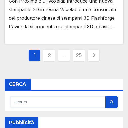
Con Proxima 8.9, Voxelab introduce una nuova
stampante 3D in resina Voxelab è una consociata
del produttore cinese di stampanti 3D Flashforge.
L’azienda si concentra su stampanti 3D a basso…
Paginazione
1
2
…
25
degli
articoli
CERCA
Pubblicità