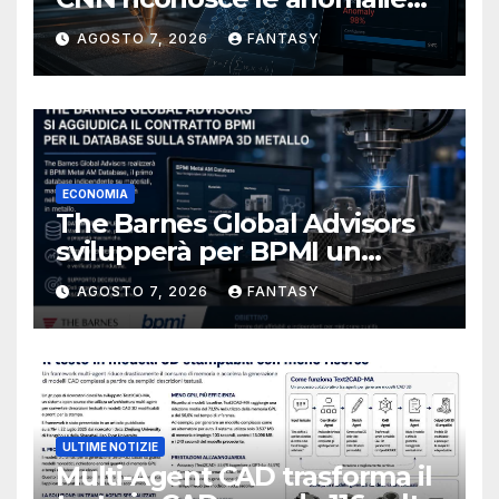
del bagno di fusione
AGOSTO 7, 2026
FANTASY
ECONOMIA
The Barnes Global Advisors
svilupperà per BPMI un
database per la stampa 3D
AGOSTO 7, 2026
FANTASY
metallica destinata alla filiera
navale statunitense
ULTIME NOTIZIE
Multi-Agent CAD trasforma il