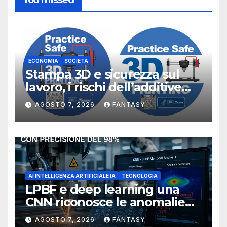
You missed
ECONOMIA
SOCIETÀ
Stampa 3D e sicurezza sul
lavoro, i rischi dell’additive
manufacturing secondo
AGOSTO 7, 2026
FANTASY
NIOSH
AI INTELLIGENZA ARTIFICIALE IA
TECNOLOGIA
LPBF e deep learning una
CNN riconosce le anomalie
del bagno di fusione
AGOSTO 7, 2026
FANTASY