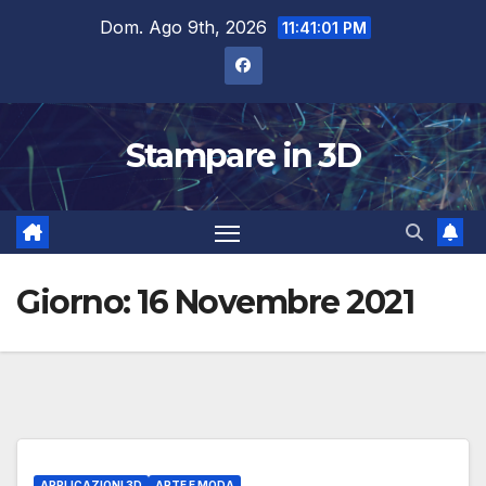
Salta
Dom. Ago 9th, 2026
11:41:02 PM
al
contenuto
Stampare in 3D
Giorno:
16 Novembre 2021
APPLICAZIONI 3D
ARTE E MODA