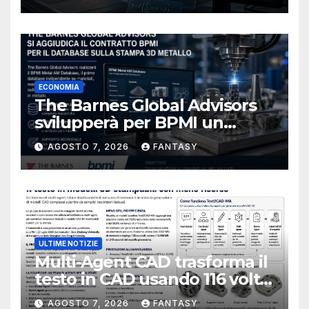
ECONOMIA
The Barnes Global Advisors
svilupperà per BPMI un
database per la stampa 3D
AGOSTO 7, 2026
FANTASY
metallica destinata alla filiera
navale statunitense
ULTIME NOTIZIE
Multi-Agent CAD trasforma il
testo in CAD usando 116 volte
meno token
AGOSTO 7, 2026
FANTASY