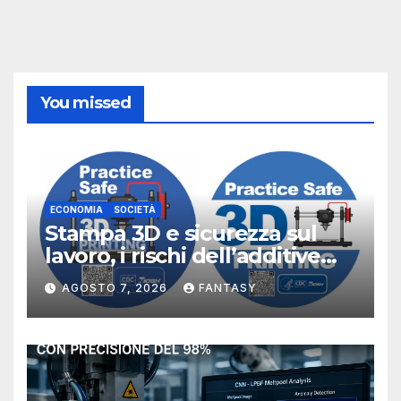
You missed
ECONOMIA
SOCIETÀ
Stampa 3D e sicurezza sul
lavoro, i rischi dell’additive
manufacturing secondo
AGOSTO 7, 2026
FANTASY
NIOSH