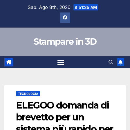
Salta
Sab. Ago 8th, 2026
8:51:36 AM
al
contenuto
Stampare in 3D
TECNOLOGIA
ELEGOO domanda di
brevetto per un
sistema più rapido per