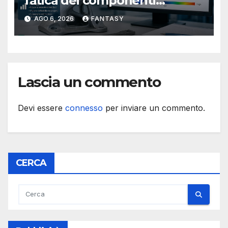
fatica dei componenti
metallici stampati in 3D
AGO 6, 2026
FANTASY
Lascia un commento
Devi essere
connesso
per inviare un commento.
CERCA