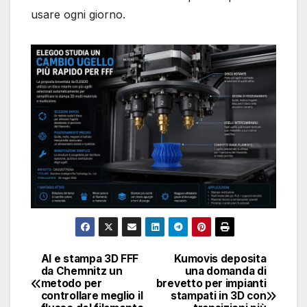
usare ogni giorno.
AI e stampa 3D FFF
Kumovis deposita
Navigazione
da Chemnitz un
una domanda di
metodo per
brevetto per impianti
articoli
controllare meglio il
stampati in 3D con