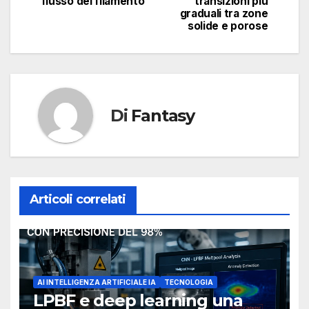
flusso del filamento
transizioni più
graduali tra zone
solide e porose
Di
Fantasy
Articoli correlati
AI INTELLIGENZA ARTIFICIALE IA
TECNOLOGIA
LPBF e deep learning una