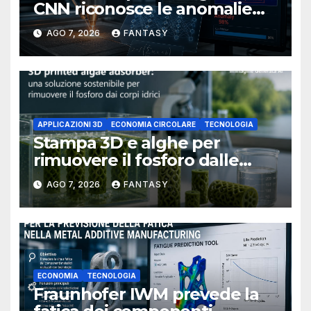
CNN riconosce le anomalie
del bagno di fusione
AGO 7, 2026
FANTASY
APPLICAZIONI 3D
ECONOMIA CIRCOLARE
TECNOLOGIA
Stampa 3D e alghe per
rimuovere il fosforo dalle
acque il progetto della
AGO 7, 2026
FANTASY
Florida Atlantic University
ECONOMIA
TECNOLOGIA
Fraunhofer IWM prevede la