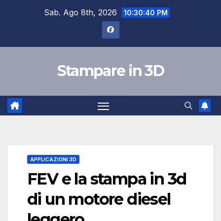
Skip
Sab. Ago 8th, 2026
10:30:41 PM
to
content
Stampare in 3D
APPLICAZIONI 3D
FEV e la stampa in 3d
di un motore diesel
leggero