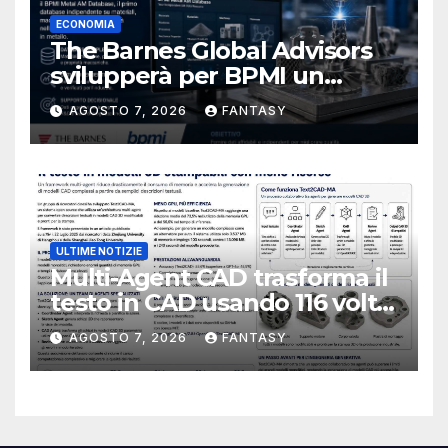
ECONOMIA
The Barnes Global Advisors
svilupperà per BPMI un
database per la stampa 3D
AGOSTO 7, 2026
FANTASY
metallica destinata alla filiera
navale statunitense
ULTIME NOTIZIE
Multi-Agent CAD trasforma il
testo in CAD usando 116 volte
meno token
AGOSTO 7, 2026
FANTASY