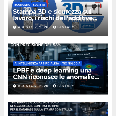
ECONOMIA
SOCIETÀ
Stampa 3D e sicurezza sul
lavoro, i rischi dell’additive
manufacturing secondo
AGOSTO 7, 2026
FANTASY
NIOSH
AI INTELLIGENZA ARTIFICIALE IA
TECNOLOGIA
LPBF e deep learning una
CNN riconosce le anomalie
del bagno di fusione
AGOSTO 7, 2026
FANTASY