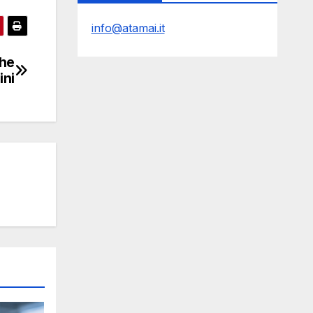
info@atamai.it
che
ini