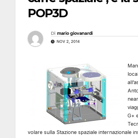
POP3D
Di
mario giovanardi
NOV 2, 2014
Manc
loca
all’
Anto
nean
viag
G+ 
Tecn
volare sulla Stazione spaziale internazionale i