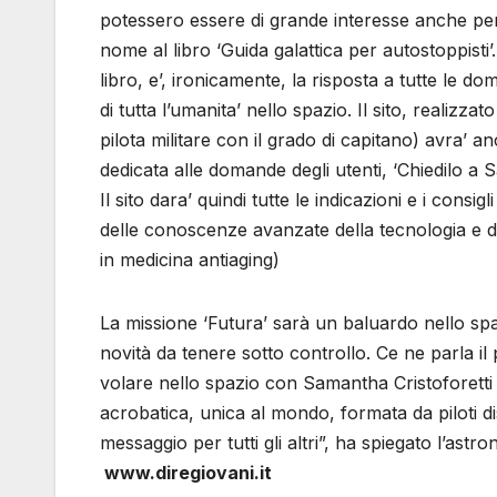
potessero essere di grande interesse anche per c
nome al libro ‘Guida galattica per autostoppisti
libro, e’, ironicamente, la risposta a tutte le 
di tutta l’umanita’ nello spazio. Il sito, realizza
pilota militare con il grado di capitano) avra’ 
dedicata alle domande degli utenti, ‘Chiedilo a 
Il sito dara’ quindi tutte le indicazioni e i cons
delle conoscenze avanzate della tecnologia e de
in medicina antiaging)
La missione ‘Futura’ sarà un baluardo nello spaz
novità da tenere sotto controllo. Ce ne parla il 
volare nello spazio con Samantha Cristoforetti 
acrobatica, unica al mondo, formata da piloti di
messaggio per tutti gli altri”, ha spiegato l’astr
www.diregiovani.it