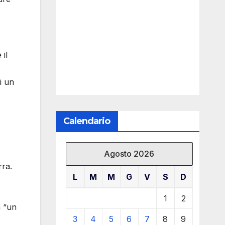
 il
i un
Calendario
Agosto 2026
rra.
L
M
M
G
V
S
D
1
2
a “un
3
4
5
6
7
8
9