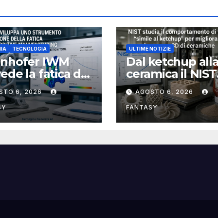
IA
TECNOLOGIA
ULTIME NOTIZIE
unhofer IWM
Dal ketchup all
ede la fatica dei
ceramica il NIST
ponenti
studia la reolog
STO 6, 2026
AGOSTO 6, 2026
llici stampati in
per rendere più
affidabile la st
SY
FANTASY
3D