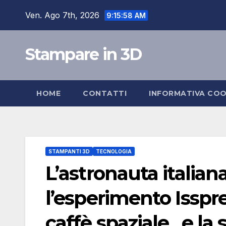
Salta
Ven. Ago 7th, 2026
9:15:58 AM
al
contenuto
Stampare in 3D
HOME
CONTATTI
INFORMATIVA COO
STAMPANTI 3D
TECNOLOGIA
L’astronauta italian
l’esperimento Isspre
caffè spaziale , e l