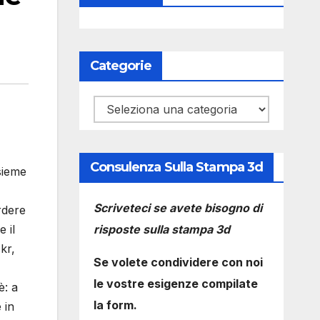
Categorie
Categorie
Consulenza Sulla Stampa 3d
sieme
Scriveteci se avete bisogno di
rdere
risposte sulla stampa 3d
 il
kr,
Se volete condividere con noi
le vostre esigenze compilate
è: a
la form.
 in