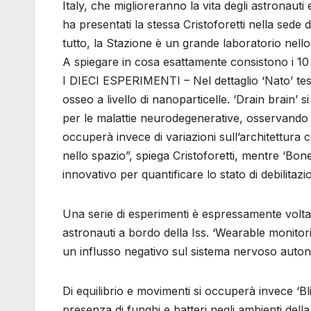
Italy, che miglioreranno la vita degli astronaut
ha presentati la stessa Cristoforetti nella sede 
tutto, la Stazione è un grande laboratorio nell
A spiegare in cosa esattamente consistono i 10 e
I DIECI ESPERIMENTI – Nel dettaglio ‘Nato’ tes
osseo a livello di nanoparticelle. ‘Drain brain
per le malattie neurodegenerative, osservando i
occuperà invece di variazioni sull’architettura 
nello spazio”, spiega Cristoforetti, mentre ‘Bo
innovativo per quantificare lo stato di debilitaz
Una serie di esperimenti è espressamente volta a
astronauti a bordo della Iss. ‘Wearable monitorin
un influsso negativo sul sistema nervoso auton
Di equilibrio e movimenti si occuperà invece ‘Bl
presenza di funghi e batteri negli ambienti dell