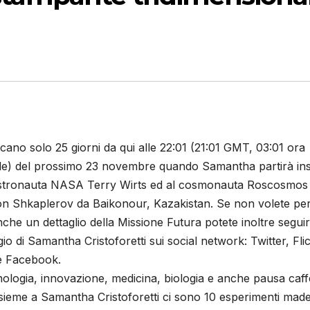
ano solo 25 giorni da qui alle 22:01 (21:01 GMT, 03:01 ora
le) del prossimo 23 novembre quando Samantha partirà in
astronauta NASA Terry Wirts ed al cosmonauta Roscosmos
n Shkaplerov da Baikonour, Kazakistan. Se non volete pe
che un dettaglio della Missione Futura potete inoltre seguire
gio di Samantha Cristoforetti sui social network: Twitter, Flic
e Facebook.
ologia, innovazione, medicina, biologia e anche pausa caff
nsieme a Samantha Cristoforetti ci sono 10 esperimenti made