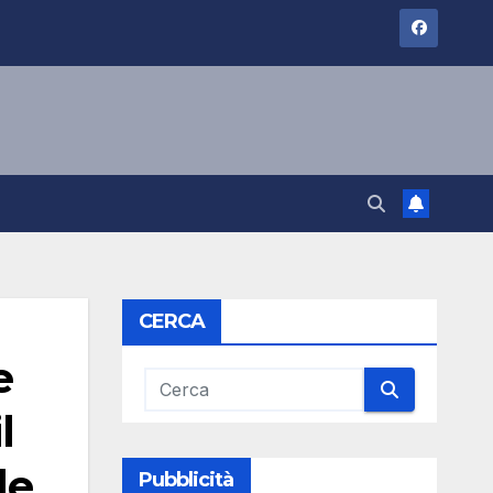
CERCA
e
l
le
Pubblicità