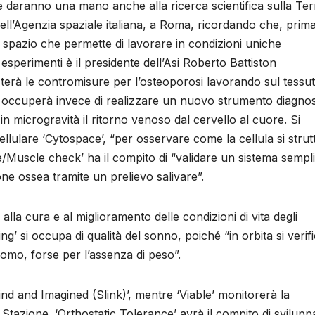
i e daranno una mano anche alla ricerca scientifica sulla Terr
dell’Agenzia spaziale italiana, a Roma, ricordando che, prima
o spazio che permette di lavorare in condizioni uniche
sperimenti è il presidente dell’Asi Roberto Battiston
terà le contromisure per l’osteoporosi lavorando sul tessu
’ si occuperà invece di realizzare un nuovo strumento diagno
n microgravità il ritorno venoso dal cervello al cuore. Si
cellulare ‘Cytospace’, “per osservare come la cellula si strut
ne/Muscle check’ ha il compito di “validare un sistema sempl
ione ossea tramite un prelievo salivare”.
lla cura e al miglioramento delle condizioni di vita degli
g’ si occupa di qualità del sonno, poiché “in orbita si verif
omo, forse per l’assenza di peso”.
ind and Imagined (Slink)’, mentre ‘Viable’ monitorerà la
a Stazione. ‘Orthostatic Tolerance’ avrà il compito di svilupp