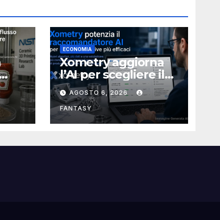
ECONOMIA
a
Xometry aggiorna
l’AI per scegliere il
ia
processo produttivo
AGOSTO 6, 2026
più adatto
ampa
FANTASY