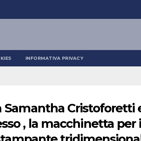
KIES
INFORMATIVA PRIVACY
a Samantha Cristoforetti 
sso , la macchinetta per i
a stampante tridimensiona