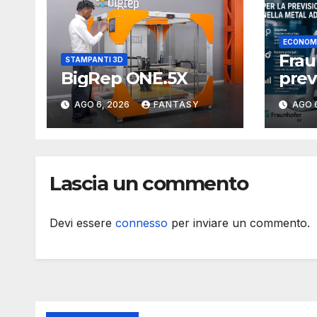
ECONOM
Fra
STAMPANTI 3D
BigRep ONE.5X
prev
dei 
AGO 6, 2026
FANTASY
AGO 
meta
3D
Lascia un commento
Devi essere
connesso
per inviare un commento.