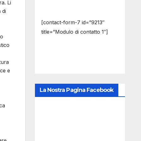
a. Li
 di
[contact-form-7 id=”9213″
title=”Modulo di contatto 1″]
to
stico
tura
ice e
La Nostra Pagina Facebook
ica
are