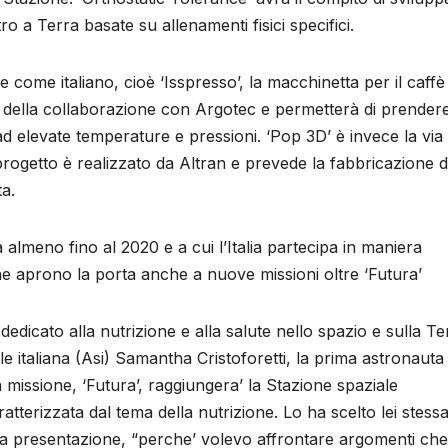
ro a Terra basate su allenamenti fisici specifici.
 come italiano, cioè ‘Isspresso’, la macchinetta per il caffè
lia della collaborazione con Argotec e permetterà di prendere
 ad elevate temperature e pressioni. ‘Pop 3D’ è invece la via
l progetto è realizzato da Altran e prevede la fabbricazione d
ta.
 almeno fino al 2020 e a cui l’Italia partecipa in maniera
he aprono la porta anche a nuove missioni oltre ‘Futura’
dicato alla nutrizione e alla salute nello spazio e sulla Te
e italiana (Asi) Samantha Cristoforetti, la prima astronauta
a missione, ‘Futura’, raggiungera’ la Stazione spaziale
tterizzata dal tema della nutrizione. Lo ha scelto lei stess
della presentazione, “perche’ volevo affrontare argomenti che