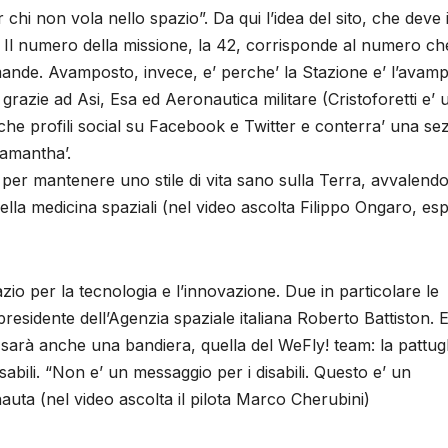
hi non vola nello spazio”. Da qui l’idea del sito, che deve i
’. Il numero della missione, la 42, corrisponde al numero ch
domande. Avamposto, invece, e’ perche’ la Stazione e’ l’avam
to grazie ad Asi, Esa ed Aeronautica militare (Cristoforetti e’ 
anche profili social su Facebook e Twitter e conterra’ una se
Samantha’.
igli per mantenere uno stile di vita sano sulla Terra, avvalendo
lla medicina spaziali (nel video ascolta Filippo Ongaro, es
io per la tecnologia e l’innovazione. Due in particolare le
presidente dell’Agenzia spaziale italiana Roberto Battiston. 
sarà anche una bandiera, quella del WeFly! team: la pattugl
sabili. “Non e’ un messaggio per i disabili. Questo e’ un
onauta (nel video ascolta il pilota Marco Cherubini)