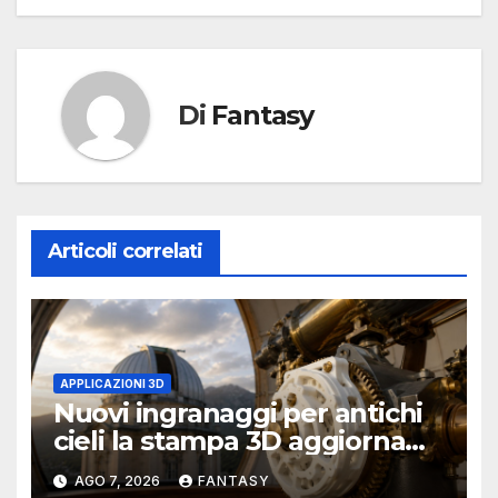
Di
Fantasy
Articoli correlati
APPLICAZIONI 3D
Nuovi ingranaggi per antichi
cieli la stampa 3D aggiorna
un osservatorio del 1930 della
AGO 7, 2026
FANTASY
University of Arkansas at