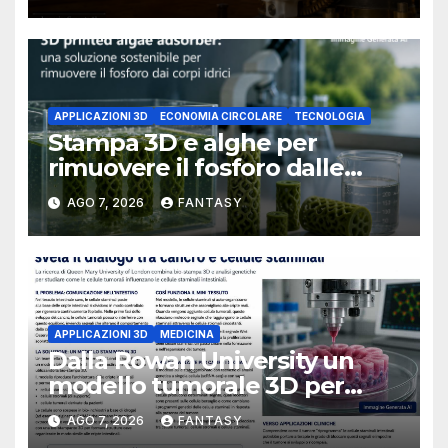
Little Rock
APPLICAZIONI 3D
ECONOMIA CIRCOLARE
TECNOLOGIA
Stampa 3D e alghe per
rimuovere il fosforo dalle
acque il progetto della
AGO 7, 2026
FANTASY
Florida Atlantic University
APPLICAZIONI 3D
MEDICINA
Dalla Rowan University un
modello tumorale 3D per
studiare il dialogo tra cancro
AGO 7, 2026
FANTASY
e cellule staminali