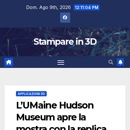
Salta
Dom. Ago 9th, 2026
12:11:05 PM
al
contenuto
Stampare in 3D
APPLICAZIONI 3D
L’UMaine Hudson
Museum apre la
mostra con la replica