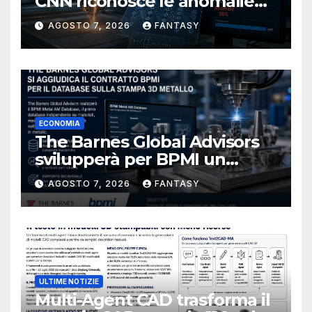
CNN riconosce le anomalie
del bagno di fusione
AGOSTO 7, 2026
FANTASY
ECONOMIA
The Barnes Global Advisors
svilupperà per BPMI un
database per la stampa 3D
AGOSTO 7, 2026
FANTASY
metallica destinata alla filiera
navale statunitense
ULTIME NOTIZIE
Multi-Agent CAD trasforma il