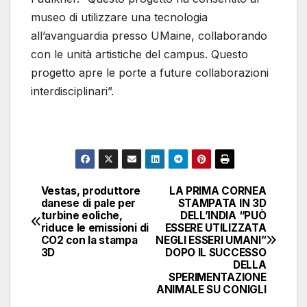
museo di utilizzare una tecnologia
all’avanguardia presso UMaine, collaborando
con le unità artistiche del campus. Questo
progetto apre le porte a future collaborazioni
interdisciplinari”.
Vestas, produttore
LA PRIMA CORNEA
Navigazione
danese di pale per
STAMPATA IN 3D
turbine eoliche,
DELL’INDIA “PUÒ
articoli
riduce le emissioni di
ESSERE UTILIZZATA
CO2 con la stampa
NEGLI ESSERI UMANI”
3D
DOPO IL SUCCESSO
DELLA
SPERIMENTAZIONE
ANIMALE SU CONIGLI