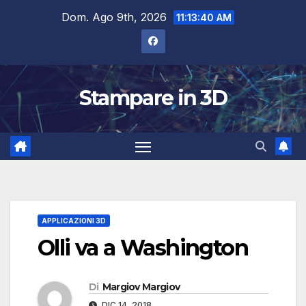
Salta
Dom. Ago 9th, 2026
11:13:41 AM
al
contenuto
Stampare in 3D
APPLICAZIONI 3D
Olli va a Washington
Di
Margiov Margiov
DIC 14, 2018