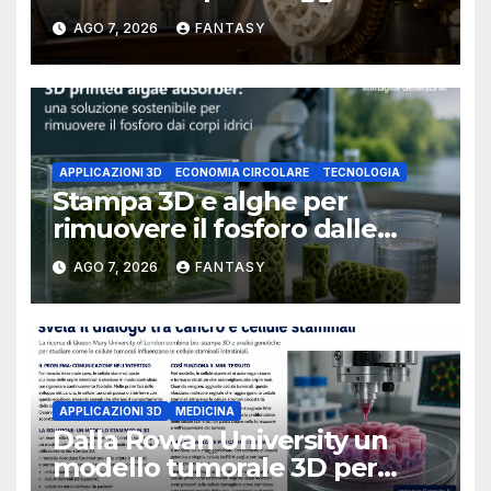
un osservatorio del 1930 della
AGO 7, 2026
FANTASY
University of Arkansas at
Little Rock
APPLICAZIONI 3D
ECONOMIA CIRCOLARE
TECNOLOGIA
Stampa 3D e alghe per
rimuovere il fosforo dalle
acque il progetto della
AGO 7, 2026
FANTASY
Florida Atlantic University
APPLICAZIONI 3D
MEDICINA
Dalla Rowan University un
modello tumorale 3D per