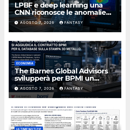
LPBF e deep learning una
CNN riconosce le anomalie
del bagno di fusione
AGOSTO 7, 2026
FANTASY
ECONOMIA
The Barnes Global Advisors
svilupperà per BPMI un
database per la stampa 3D
AGOSTO 7, 2026
FANTASY
metallica destinata alla filiera
navale statunitense
ULTIME NOTIZIE