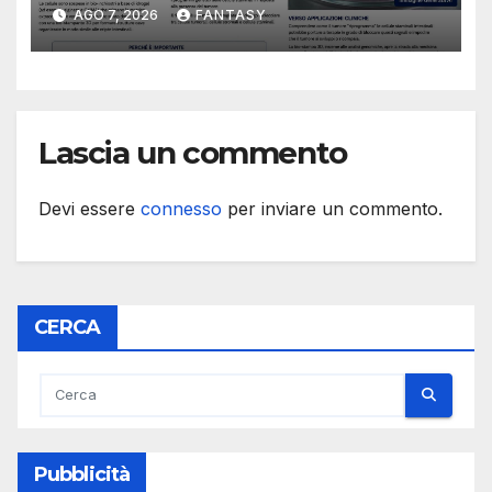
studiare il dialogo tra cancro
AGO 7, 2026
FANTASY
e cellule staminali
Lascia un commento
Devi essere
connesso
per inviare un commento.
CERCA
Pubblicità