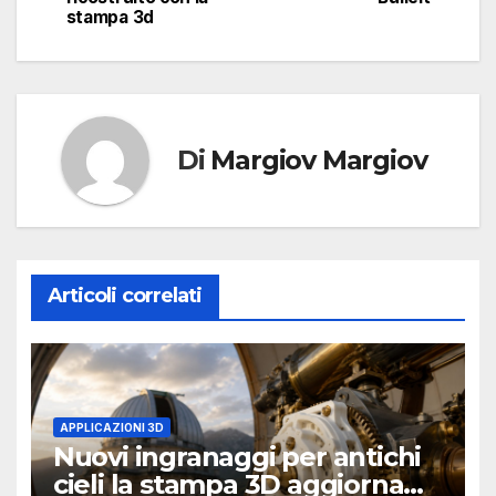
articoli
stampa 3d
Di
Margiov Margiov
Articoli correlati
APPLICAZIONI 3D
Nuovi ingranaggi per antichi
cieli la stampa 3D aggiorna