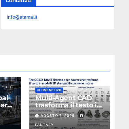
Contattaci
info@atamai.it
ULTIME NOTIZIE
bal
Multi-Agent CAD
perà
trasforma il testo in
CAD usando 116
AGOSTO 7, 2026
volte meno token
FANTASY