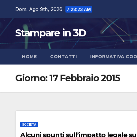
Salta
Dom. Ago 9th, 2026
7:23:24 AM
al
contenuto
Stampare in 3D
HOME
CONTATTI
INFORMATIVA COO
Giorno:
17 Febbraio 2015
SOCIETÀ
Alcuni spunti sull’impatto legale sui