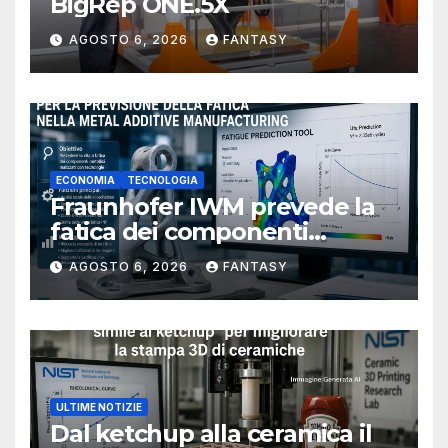
BigRep ONE.5X
AGOSTO 6, 2026
FANTASY
ECONOMIA
TECNOLOGIA
Fraunhofer IWM prevede la
fatica dei componenti
metallici stampati in 3D
AGOSTO 6, 2026
FANTASY
ULTIME NOTIZIE
Dal ketchup alla ceramica il