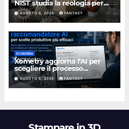
NIST studia la reologia per
rendere più affidabile la
AGOSTO 6, 2026
FANTASY
stampa 3D
ECONOMIA
Xometry aggiorna l’AI per
scegliere il processo
produttivo più adatto
AGOSTO 6, 2026
FANTASY
Stampare in 3D