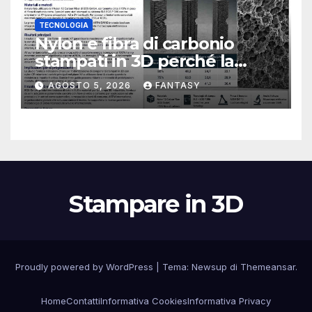
TECNOLOGIA
Nylon e fibra di carbonio
stampati in 3D perché la
resistenza agli urti dipende
AGOSTO 5, 2026
FANTASY
dal processo
Stampare in 3D
Proudly powered by WordPress
|
Tema:
Newsup
di
Themeansar
.
Home
Contatti
Informativa Cookies
Informativa Privacy