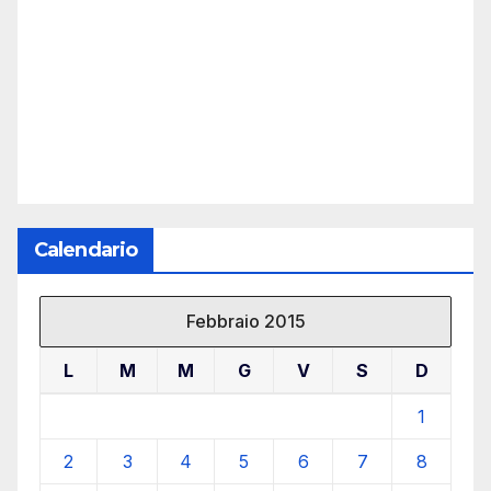
Calendario
Febbraio 2015
L
M
M
G
V
S
D
1
2
3
4
5
6
7
8