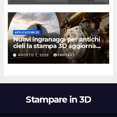
APPLICAZIONI 3D
Nuovi ingranaggi per antichi
cieli la stampa 3D aggiorna
un osservatorio del 1930 della
AGOSTO 7, 2026
FANTASY
University of Arkansas at
Little Rock
Stampare in 3D