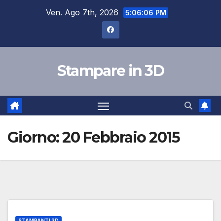
Salta
Ven. Ago 7th, 2026
5:06:07 PM
al
contenuto
Stampare in 3D
Giorno:
20 Febbraio 2015
STAMPANTI 3D