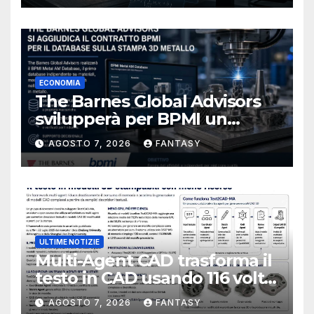
ECONOMIA
The Barnes Global Advisors
svilupperà per BPMI un
database per la stampa 3D
AGOSTO 7, 2026
FANTASY
metallica destinata alla filiera
navale statunitense
ULTIME NOTIZIE
Multi-Agent CAD trasforma il
testo in CAD usando 116 volte
meno token
AGOSTO 7, 2026
FANTASY