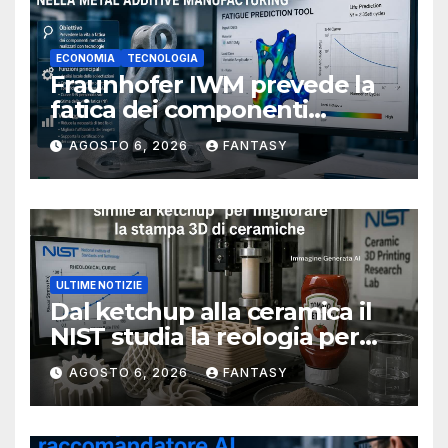
ECONOMIA
TECNOLOGIA
Fraunhofer IWM prevede la
fatica dei componenti
metallici stampati in 3D
AGOSTO 6, 2026
FANTASY
ULTIME NOTIZIE
Dal ketchup alla ceramica il
NIST studia la reologia per
rendere più affidabile la
AGOSTO 6, 2026
FANTASY
stampa 3D