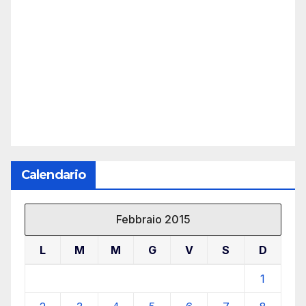
Calendario
Febbraio 2015
L
M
M
G
V
S
D
1