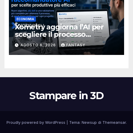
ECONOMIA
Xometry aggiorna l’AI per
scegliere il processo
produttivo più adatto
AGOSTO 6, 2026
FANTASY
Stampare in 3D
Proudly powered by WordPress
|
Tema:
Newsup
di
Themeansar
.