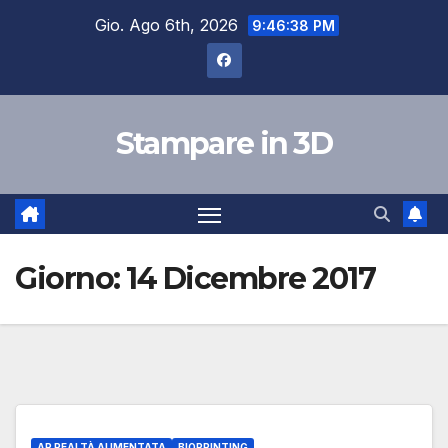
Salta
Gio. Ago 6th, 2026
9:46:39 PM
al
contenuto
Stampare in 3D
Giorno:
14 Dicembre 2017
AR REALTÀ AUMENTATA
BIOPRINTING