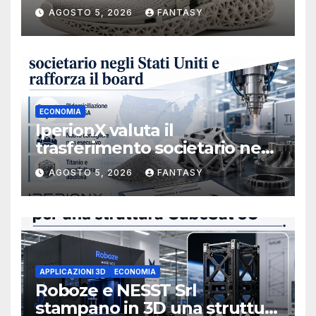
AGOSTO 5, 2026
FANTASY
ECONOMIA
IperionX valuta il
trasferimento societario negli
Stati Uniti e rafforza il board,
AGOSTO 5, 2026
FANTASY
ha nominato Michael J.
Loparco amministratore
indipendente non esecutivo
APPLICAZIONI 3D
ECONOMIA
Roboze e NESST Srl
stampano in 3D una struttura