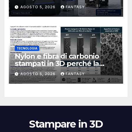
CubeSat 3U in Carbon PEEK
AGOSTO 5, 2026
FANTASY
TECNOLOGIA
Nylon e fibra di carbonio
stampati in 3D perché la
resistenza agli urti dipende
AGOSTO 5, 2026
FANTASY
dal processo
Stampare in 3D