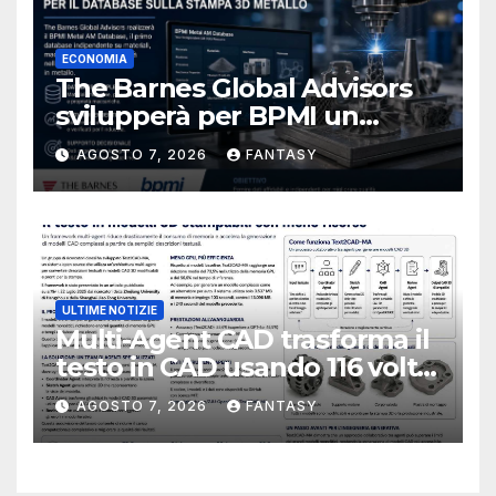
ECONOMIA
The Barnes Global Advisors
svilupperà per BPMI un
database per la stampa 3D
AGOSTO 7, 2026
FANTASY
metallica destinata alla filiera
navale statunitense
ULTIME NOTIZIE
Multi-Agent CAD trasforma il
testo in CAD usando 116 volte
meno token
AGOSTO 7, 2026
FANTASY