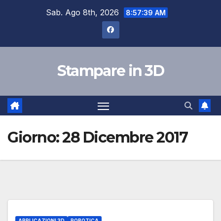
Salta
Sab. Ago 8th, 2026
8:57:40 AM
al
contenuto
Stampare in 3D
Giorno:
28 Dicembre 2017
APPLICAZIONI 3D
ROBOTICA