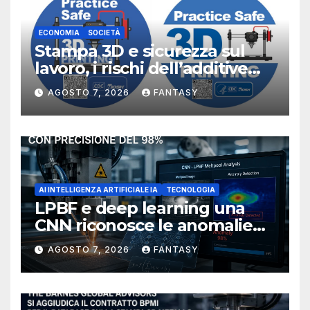
ECONOMIA
SOCIETÀ
Stampa 3D e sicurezza sul
lavoro, i rischi dell’additive
manufacturing secondo
AGOSTO 7, 2026
FANTASY
NIOSH
AI INTELLIGENZA ARTIFICIALE IA
TECNOLOGIA
LPBF e deep learning una
CNN riconosce le anomalie
del bagno di fusione
AGOSTO 7, 2026
FANTASY