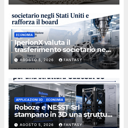
ECONOMIA
IperionX valuta il
trasferimento societario negli
Stati Uniti e rafforza il board,
AGOSTO 5, 2026
FANTASY
ha nominato Michael J.
Loparco amministratore
indipendente non esecutivo
APPLICAZIONI 3D
ECONOMIA
Roboze e NESST Srl
stampano in 3D una struttura
CubeSat 3U in Carbon PEEK
AGOSTO 5, 2026
FANTASY