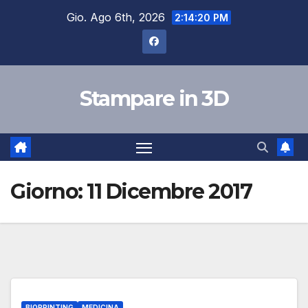
Salta
Gio. Ago 6th, 2026
2:14:21 PM
al
contenuto
Stampare in 3D
Giorno:
11 Dicembre 2017
BIOPRINTING
MEDICINA