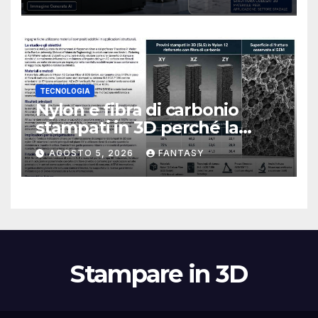
TECNOLOGIA
Nylon e fibra di carbonio
stampati in 3D perché la
resistenza agli urti dipende
AGOSTO 5, 2026
FANTASY
dal processo
Stampare in 3D