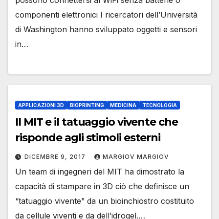
possono connettersi al WiFi senza batterie o
componenti elettronici I ricercatori dell’Università
di Washington hanno sviluppato oggetti e sensori
in…
APPLICAZIONI 3D
BIOPRINTING
MEDICINA
TECNOLOGIA
Il MIT e il tatuaggio vivente che
risponde agli stimoli esterni
DICEMBRE 9, 2017
MARGIOV MARGIOV
Un team di ingegneri del MIT ha dimostrato la
capacità di stampare in 3D ciò che definisce un
“tatuaggio vivente” da un bioinchiostro costituito
da cellule viventi e da dell’idrogel.…