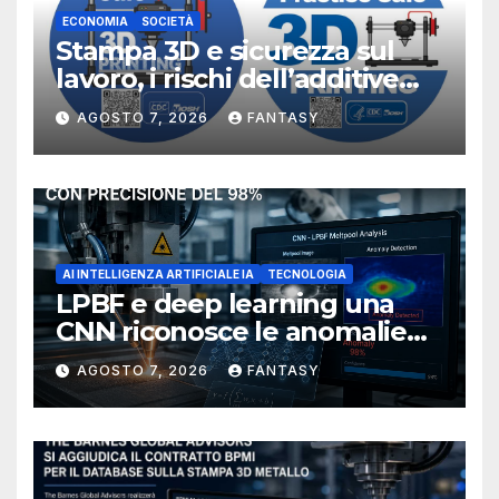
ECONOMIA
SOCIETÀ
Stampa 3D e sicurezza sul
lavoro, i rischi dell’additive
manufacturing secondo
AGOSTO 7, 2026
FANTASY
NIOSH
AI INTELLIGENZA ARTIFICIALE IA
TECNOLOGIA
LPBF e deep learning una
CNN riconosce le anomalie
del bagno di fusione
AGOSTO 7, 2026
FANTASY