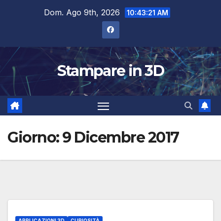
Salta
Dom. Ago 9th, 2026
10:43:21 AM
al
contenuto
Stampare in 3D
Giorno:
9 Dicembre 2017
APPLICAZIONI 3D
CURIOSITÀ