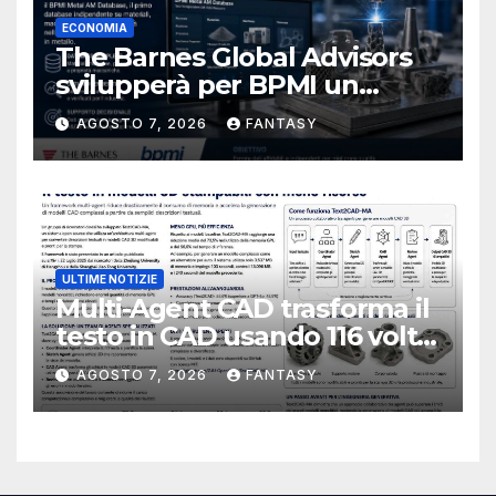
ECONOMIA
The Barnes Global Advisors
svilupperà per BPMI un
database per la stampa 3D
AGOSTO 7, 2026
FANTASY
metallica destinata alla filiera
navale statunitense
ULTIME NOTIZIE
Multi-Agent CAD trasforma il
testo in CAD usando 116 volte
meno token
AGOSTO 7, 2026
FANTASY