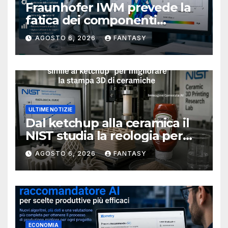
Fraunhofer IWM prevede la
fatica dei componenti
metallici stampati in 3D
AGOSTO 6, 2026
FANTASY
ULTIME NOTIZIE
Dal ketchup alla ceramica il
NIST studia la reologia per
rendere più affidabile la
AGOSTO 6, 2026
FANTASY
stampa 3D
ECONOMIA