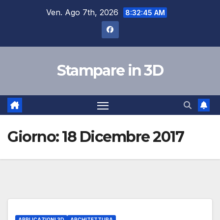
Salta
Ven. Ago 7th, 2026
8:32:46 AM
al
contenuto
Stampare in 3D
Giorno:
18 Dicembre 2017
APPLICAZIONI 3D
ARCHITETTURA