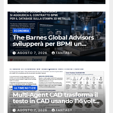
ECONOMIA
The Barnes Global Advisors
svilupperà per BPMI un
database per la stampa 3D
AGOSTO 7, 2026
FANTASY
metallica destinata alla filiera
navale statunitense
ULTIME NOTIZIE
Multi-Agent CAD trasforma il
testo in CAD usando 116 volte
meno token
AGOSTO 7, 2026
FANTASY