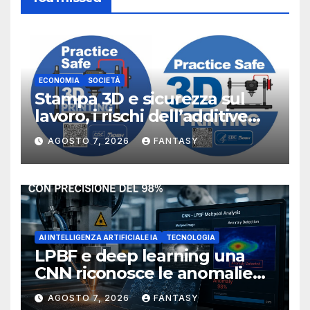
ECONOMIA
SOCIETÀ
Stampa 3D e sicurezza sul
lavoro, i rischi dell’additive
manufacturing secondo
AGOSTO 7, 2026
FANTASY
NIOSH
AI INTELLIGENZA ARTIFICIALE IA
TECNOLOGIA
LPBF e deep learning una
CNN riconosce le anomalie
del bagno di fusione
AGOSTO 7, 2026
FANTASY