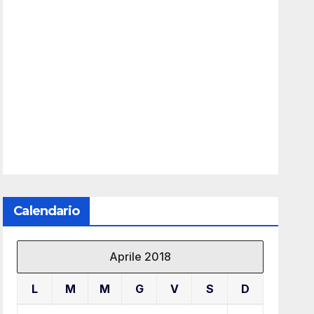
Calendario
Aprile 2018
L
M
M
G
V
S
D