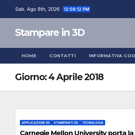
Salta
Sab. Ago 8th, 2026
12:08:13 PM
al
contenuto
Stampare in 3D
HOME
CONTATTI
INFORMATIVA COO
Giorno:
4 Aprile 2018
APPLICAZIONI 3D
STAMPANTI 3D
TECNOLOGIA
Carnegie Mellon University porta la