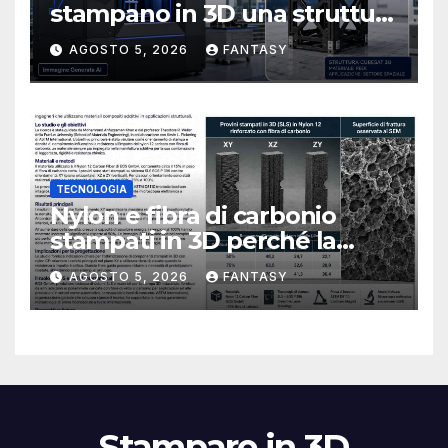
stampano in 3D una struttura
CubeSat 3U in Carbon PEEK
AGOSTO 5, 2026
FANTASY
TECNOLOGIA
Nylon e fibra di carbonio
stampati in 3D perché la
resistenza agli urti dipende
AGOSTO 5, 2026
FANTASY
dal processo
Stampare in 3D