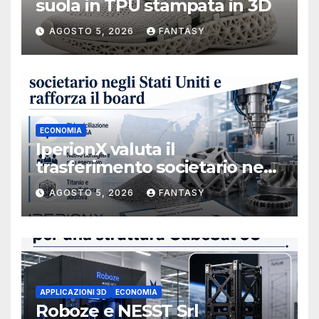
suola in TPU stampata in 3D
AGOSTO 5, 2026
FANTASY
ECONOMIA
IperionX valuta il
trasferimento societario negli
Stati Uniti e rafforza il board,
AGOSTO 5, 2026
FANTASY
ha nominato Michael J.
Loparco amministratore
indipendente non esecutivo
APPLICAZIONI 3D
ECONOMIA
Roboze e NESST Srl