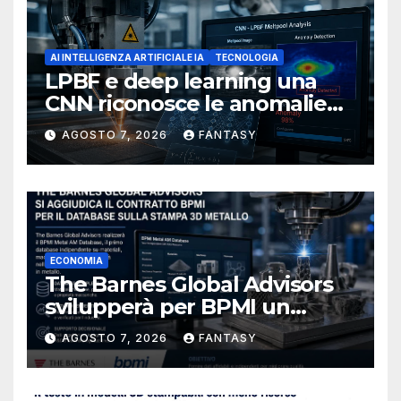
AI INTELLIGENZA ARTIFICIALE IA
TECNOLOGIA
LPBF e deep learning una
CNN riconosce le anomalie
del bagno di fusione
AGOSTO 7, 2026
FANTASY
ECONOMIA
The Barnes Global Advisors
svilupperà per BPMI un
database per la stampa 3D
AGOSTO 7, 2026
FANTASY
metallica destinata alla filiera
navale statunitense