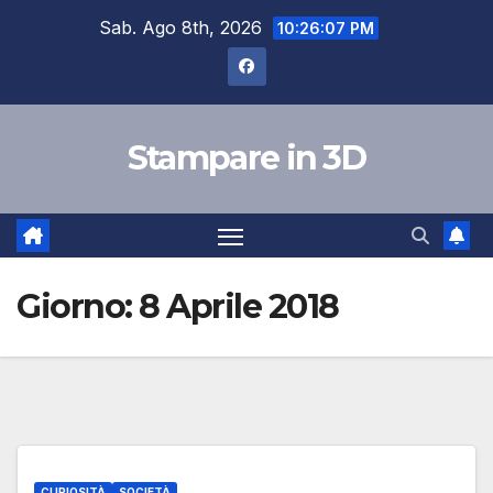
Skip
Sab. Ago 8th, 2026
10:26:07 PM
to
content
Stampare in 3D
Giorno:
8 Aprile 2018
CURIOSITÀ
SOCIETÀ