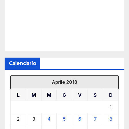
Calendario
Aprile 2018
L
M
M
G
V
S
D
1
2
3
4
5
6
7
8