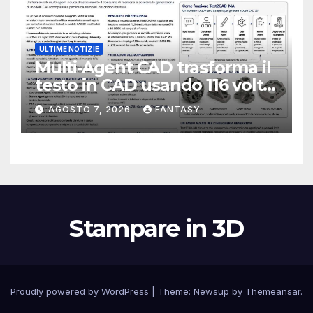
ULTIME NOTIZIE
Multi-Agent CAD trasforma il
testo in CAD usando 116 volte
meno token
AGOSTO 7, 2026
FANTASY
Stampare in 3D
Proudly powered by WordPress
|
Theme:
Newsup
by
Themeansar
.