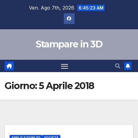
Salta
Ven. Ago 7th, 2026
6:45:23 AM
al
contenuto
Stampare in 3D
Giorno:
5 Aprile 2018
APPLICAZIONI 3D
SOCIETÀ