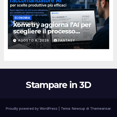
ECONOMIA
Xometry aggiorna l’AI per
scegliere il processo
produttivo più adatto
AGOSTO 6, 2026
FANTASY
Stampare in 3D
Proudly powered by WordPress
|
Tema:
Newsup
di
Themeansar
.