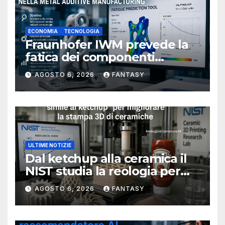
ECONOMIA
TECNOLOGIA
Fraunhofer IWM prevede la
fatica dei componenti
metallici stampati in 3D
AGOSTO 6, 2026
FANTASY
ULTIME NOTIZIE
Dal ketchup alla ceramica il
NIST studia la reologia per
rendere più affidabile la
AGOSTO 6, 2026
FANTASY
stampa 3D