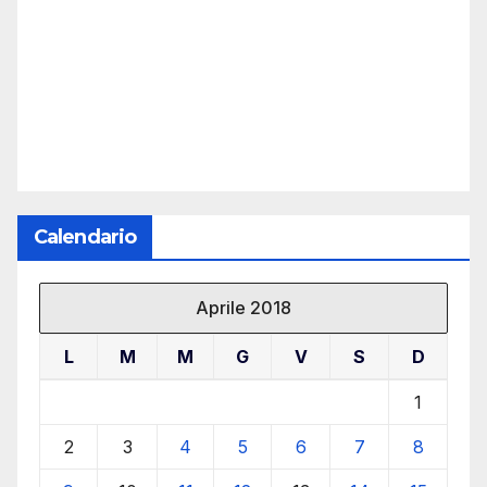
Calendario
Aprile 2018
L
M
M
G
V
S
D
1
2
3
4
5
6
7
8