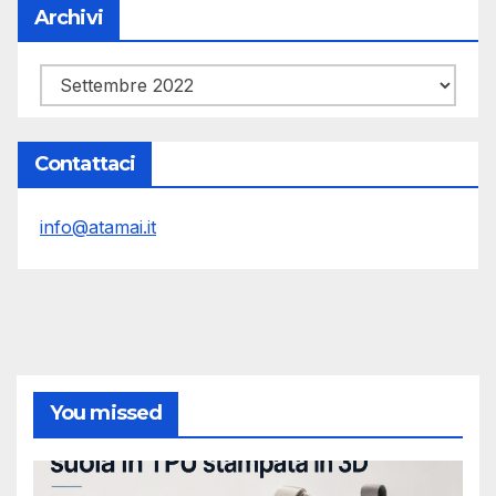
Archivi
Archivi
Contattaci
info@atamai.it
You missed