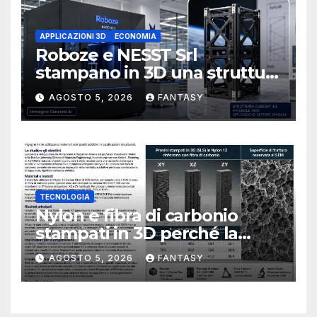
APPLICAZIONI 3D
ECONOMIA
Roboze e NESST Srl
stampano in 3D una struttura
CubeSat 3U in Carbon PEEK
AGOSTO 5, 2026
FANTASY
TECNOLOGIA
Nylon e fibra di carbonio
stampati in 3D perché la
resistenza agli urti dipende
AGOSTO 5, 2026
FANTASY
dal processo