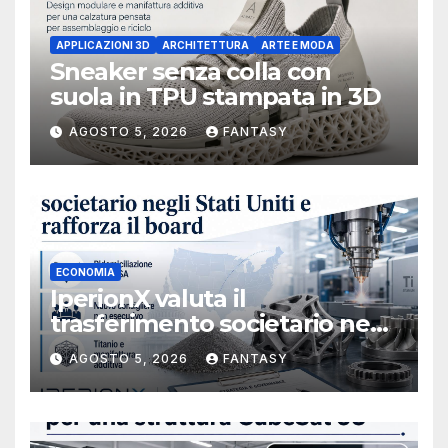
APPLICAZIONI 3D
ARCHITETTURA
ARTE E MODA
Sneaker senza colla con
suola in TPU stampata in 3D
AGOSTO 5, 2026
FANTASY
ECONOMIA
IperionX valuta il
trasferimento societario negli
Stati Uniti e rafforza il board,
AGOSTO 5, 2026
FANTASY
ha nominato Michael J.
Loparco amministratore
indipendente non esecutivo