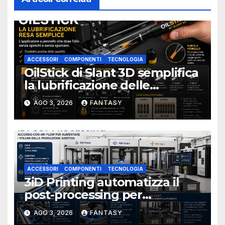
ACCESSORI
COMPONENTI
TECNOLOGIA
OilStick di Slant 3D semplifica
la lubrificazione delle
stampanti 3D con un
AGO 3, 2026
FANTASY
applicatore a pennello
ACCESSORI
COMPONENTI
TECNOLOGIA
3iD Printing automatizza il
post-processing per
aumentare i volumi della
AGO 3, 2026
FANTASY
produzione additiva