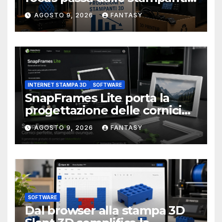
3D alla stampa UV?
AGOSTO 9, 2026
FANTASY
INTERNET STAMPA 3D
SOFTWARE
SnapFrames Lite porta la
progettazione delle cornici
personalizzate direttamente
AGOSTO 9, 2026
FANTASY
nel browser
SOFTWARE
Dal browser alla stampa 3D