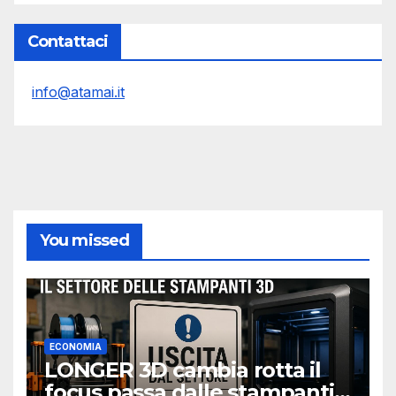
Contattaci
info@atamai.it
You missed
ECONOMIA
LONGER 3D cambia rotta il
focus passa dalle stampanti