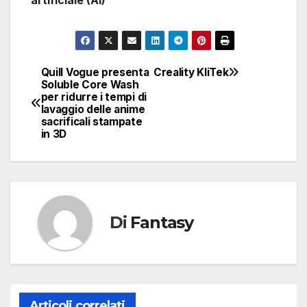
Quill Vogue presenta
Creality KliTek
Navigazione
Soluble Core Wash
per ridurre i tempi di
articoli
lavaggio delle anime
sacrificali stampate
in 3D
Di
Fantasy
Articoli correlati