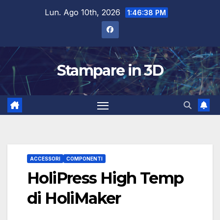
Salta
Lun. Ago 10th, 2026
1:46:39 PM
al
contenuto
Stampare in 3D
ACCESSORI
COMPONENTI
HoliPress High Temp
di HoliMaker