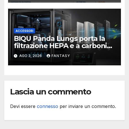
ACCESSORI
BIQU Panda Lungs porta la
filtrazione HEPA e a carboni
attivi dentro le stampanti 3D
AGO 3, 2026
FANTASY
Bambu Lab
Lascia un commento
Devi essere
connesso
per inviare un commento.