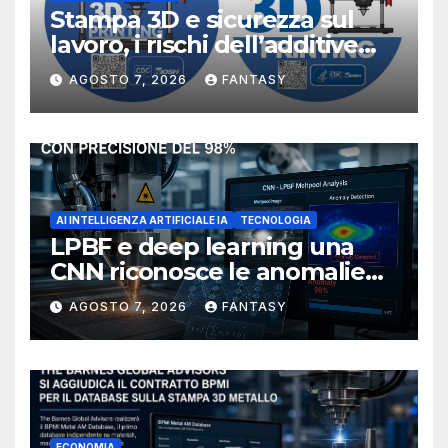
Stampa 3D e sicurezza sul
lavoro, i rischi dell’additive
manufacturing secondo
AGOSTO 7, 2026
FANTASY
NIOSH
AI INTELLIGENZA ARTIFICIALE IA
TECNOLOGIA
LPBF e deep learning una
CNN riconosce le anomalie
del bagno di fusione
AGOSTO 7, 2026
FANTASY
ECONOMIA