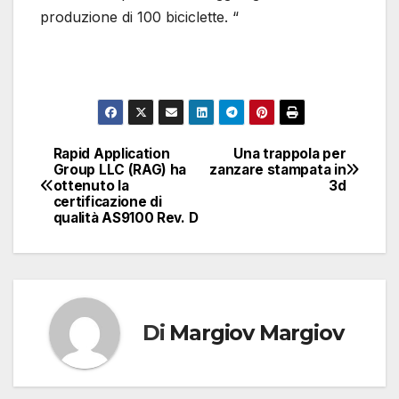
produzione di 100 biciclette. “
Rapid Application
Una trappola per
Navigazione
Group LLC (RAG) ha
zanzare stampata in
ottenuto la
3d
articoli
certificazione di
qualità AS9100 Rev. D
Di
Margiov Margiov