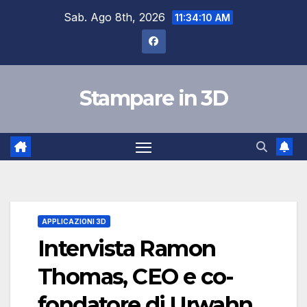
Salta
Sab. Ago 8th, 2026
11:34:11 AM
al
contenuto
Stampare in 3D
APPLICAZIONI 3D
Intervista Ramon
Thomas, CEO e co-
fondatore di Urwahn