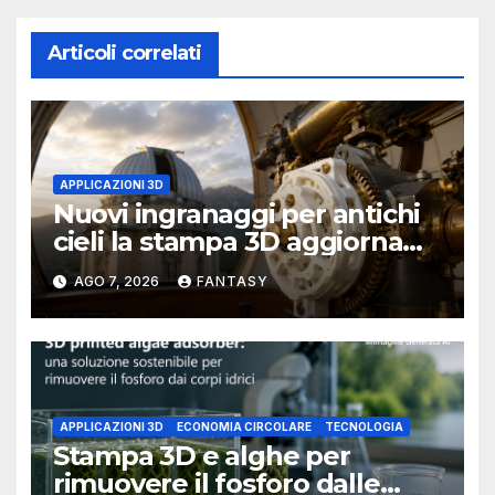
Articoli correlati
APPLICAZIONI 3D
Nuovi ingranaggi per antichi
cieli la stampa 3D aggiorna
un osservatorio del 1930 della
AGO 7, 2026
FANTASY
University of Arkansas at
Little Rock
APPLICAZIONI 3D
ECONOMIA CIRCOLARE
TECNOLOGIA
Stampa 3D e alghe per
rimuovere il fosforo dalle