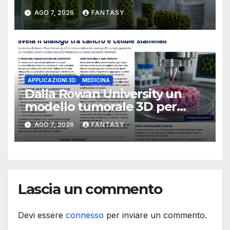
acque il progetto della
AGO 7, 2026
FANTASY
Florida Atlantic University
APPLICAZIONI 3D
MEDICINA
Dalla Rowan University un
modello tumorale 3D per
studiare il dialogo tra cancro
AGO 7, 2026
FANTASY
e cellule staminali
Lascia un commento
Devi essere
connesso
per inviare un commento.