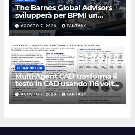
The Barnes Global Advisors
svilupperà per BPMI un
database per la stampa 3D
AGOSTO 7, 2026
FANTASY
metallica destinata alla filiera
navale statunitense
ULTIME NOTIZIE
Multi-Agent CAD trasforma il
testo in CAD usando 116 volte
meno token
AGOSTO 7, 2026
FANTASY