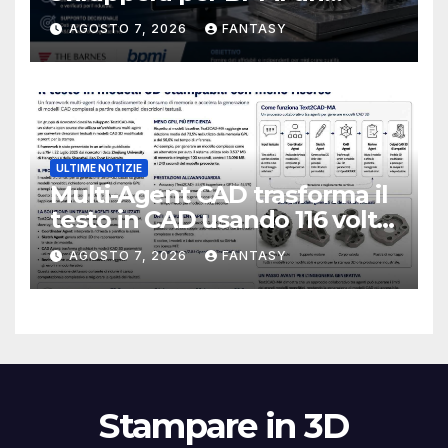
database per la stampa 3D
AGOSTO 7, 2026
FANTASY
metallica destinata alla filiera
navale statunitense
ULTIME NOTIZIE
Multi-Agent CAD trasforma il
testo in CAD usando 116 volte
meno token
AGOSTO 7, 2026
FANTASY
Stampare in 3D