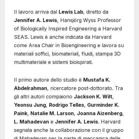
Il lavoro arriva dal
Lewis Lab
, diretto da
Jennifer A. Lewis
, Hansjörg Wyss Professor
of Biologically Inspired Engineering a Harvard
SEAS. Lewis è anche indicata da Harvard
come Area Chair in Bioengineering e lavora su
materiali soffici, biomateriali, fluidi, stampa 3D
multimateriale e sistemi bioispirati.
Il primo autore dello studio è
Mustafa K.
Abdelrahman
, ricercatore post-dottorato. Tra
gli altri autori compaiono
Jackson K. Wilt
,
Yeonsu Jung
,
Rodrigo Telles
,
Gurminder K.
Paink
,
Natalie M. Larson
,
Joanna Aizenberg
,
L. Mahadevan
e
Jennifer A. Lewis
. Harvard
segnala anche la collaborazione con il gruppo
di Mahadevan per la parte di meccanica delle