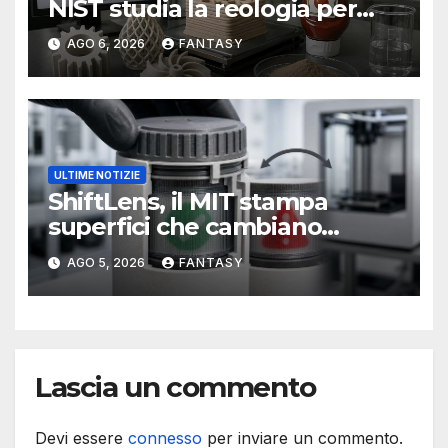
NIST studia la reologia per
rendere più affidabile la
AGO 6, 2026
FANTASY
stampa 3D
ULTIME NOTIZIE
ShiftLens, il MIT stampa
superfici che cambiano
immagine senza elettronica
AGO 5, 2026
FANTASY
Lascia un commento
Devi essere
connesso
per inviare un commento.