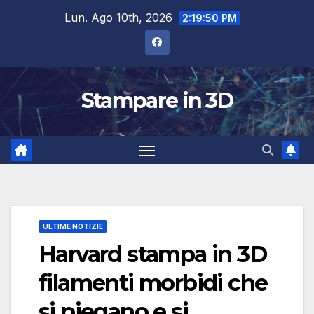
Salta
Lun. Ago 10th, 2026
2:19:51 PM
al
contenuto
Stampare in 3D
ULTIME NOTIZIE
Harvard stampa in 3D
filamenti morbidi che
si piegano e si