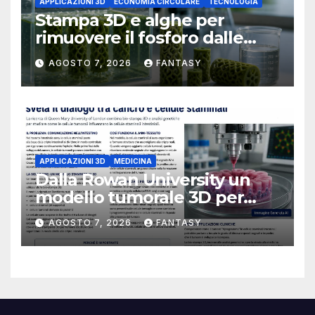
APPLICAZIONI 3D
ECONOMIA CIRCOLARE
TECNOLOGIA
Stampa 3D e alghe per
rimuovere il fosforo dalle
acque il progetto della
AGOSTO 7, 2026
FANTASY
Florida Atlantic University
APPLICAZIONI 3D
MEDICINA
Dalla Rowan University un
modello tumorale 3D per
studiare il dialogo tra cancro
AGOSTO 7, 2026
FANTASY
e cellule staminali