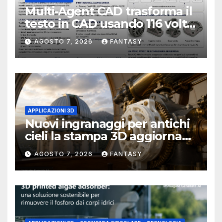
Multi-Agent CAD trasforma il
testo in CAD usando 116 volte
meno token
AGOSTO 7, 2026
FANTASY
APPLICAZIONI 3D
Nuovi ingranaggi per antichi
cieli la stampa 3D aggiorna
un osservatorio del 1930 della
AGOSTO 7, 2026
FANTASY
University of Arkansas at
Little Rock