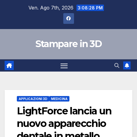
Salta
Ven. Ago 7th, 2026
3:08:29 PM
al
contenuto
Stampare in 3D
APPLICAZIONI 3D
MEDICINA
LightForce lancia un
nuovo apparecchio
dentale in metallo