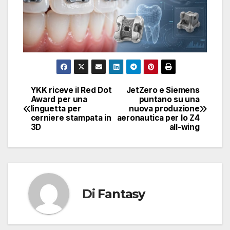
YKK riceve il Red Dot
JetZero e Siemens
Navigazione
Award per una
puntano su una
linguetta per
nuova produzione
articoli
cerniere stampata in
aeronautica per lo Z4
3D
all-wing
Di
Fantasy