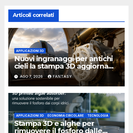
Articoli correlati
APPLICAZIONI 3D
Nuovi ingranaggi per antichi
cieli la stampa 3D aggiorna
un osservatorio del 1930 della
AGO 7, 2026
FANTASY
University of Arkansas at
Little Rock
APPLICAZIONI 3D
ECONOMIA CIRCOLARE
TECNOLOGIA
Stampa 3D e alghe per
rimuovere il fosforo dalle