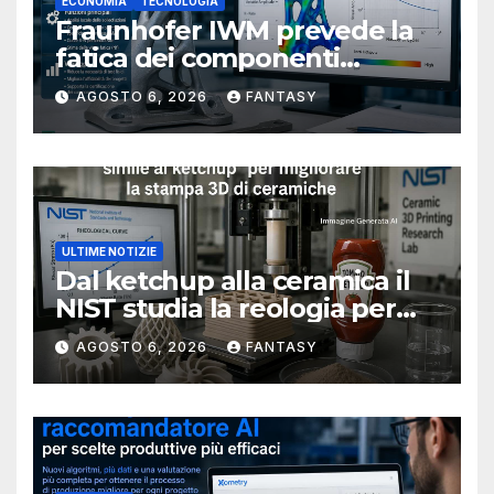
ECONOMIA
TECNOLOGIA
Fraunhofer IWM prevede la
fatica dei componenti
metallici stampati in 3D
AGOSTO 6, 2026
FANTASY
ULTIME NOTIZIE
Dal ketchup alla ceramica il
NIST studia la reologia per
rendere più affidabile la
AGOSTO 6, 2026
FANTASY
stampa 3D