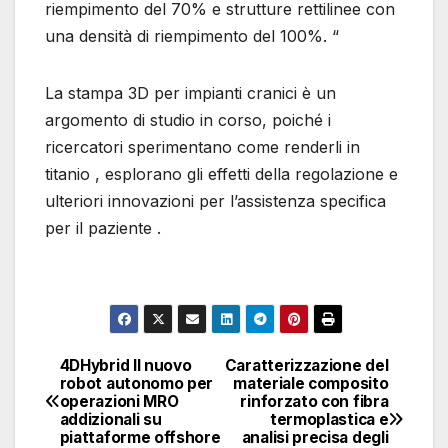
riempimento del 70% e strutture rettilinee con
una densità di riempimento del 100%. “
La stampa 3D per impianti cranici è un
argomento di studio in corso, poiché i
ricercatori sperimentano come renderli in
titanio , esplorano gli effetti della regolazione e
ulteriori innovazioni per l’assistenza specifica
per il paziente .
Confronto dei
Rappresentazione
Sezione di quarto dei
meccanismi di
schematica di un
campioni di impatto del
insuccesso verificatisi
campione di impatto
PMMA ottimizzati da una
dopo il test di impatto
stampato in 3D con la
4DHybrid Il nuovo
Caratterizzazione del
Navigazione
topologia a) e materiale
robot autonomo per
materiale composito
Campioni di PMMA
struttura sandwich
operazioni MRO
rinforzato con fibra
b) tecnica di
articoli
stampati in 3D tra cui a
investigata e le sue
addizionali su
termoplastica e
ottimizzazione. Il
piattaforme offshore
analisi precisa degli
– d) rettilinei, e-g) tiroide
dimensioni in mm a) e