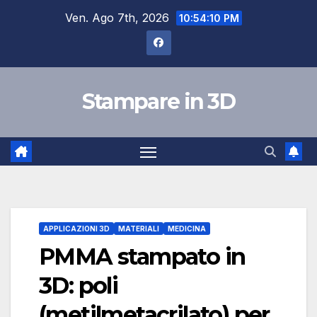
Salta
Ven. Ago 7th, 2026
10:54:11 PM
al
contenuto
Stampare in 3D
APPLICAZIONI 3D
MATERIALI
MEDICINA
PMMA stampato in
3D: poli
(metilmetacrilato) per